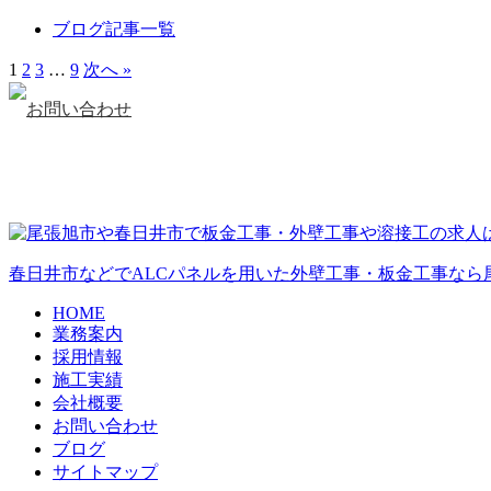
ブログ記事一覧
1
2
3
…
9
次へ »
春日井市などでALCパネルを用いた外壁工事・板金工事なら
HOME
業務案内
採用情報
施工実績
会社概要
お問い合わせ
ブログ
サイトマップ