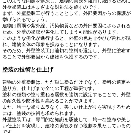
このような問題を解決し、建物の美観を維持し続けるために
外壁塗装工はさまざまな対処法を施すのです。
まず、外壁塗装工が行うこととして、外部要因からの保護が
挙げられるでしょう。
建物は風雨や紫外線、汚染物質などの外部要因にさらされる
ため、外壁の塗膜が劣化してしまう可能性があります。
このような劣化が進行すると、外壁の色あせやひび割れが現
れ、建物全体の印象を損ねることになります。
そのため、外壁塗装工は適切な塗料を選定し、外壁に塗布す
ることで外部要因から建物を保護するのです。
塗装の技術と仕上げ
建物の外壁塗装は、ただ単に塗るだけでなく、塗料の選定や
塗り方、仕上げまで全ての工程が重要です。
塗料の種類や塗り重ねる層数を適切に設定することで、外壁
の耐久性や防水性を高めることができます。
また、均一な塗りムラなく、美しい仕上がりを実現するため
には、塗装の技術も求められます。
外壁塗装工は、専門的な知識を駆使して、均一な塗布や美し
い仕上げを実現し、建物の美観を保つ役割を果たしているの
です。