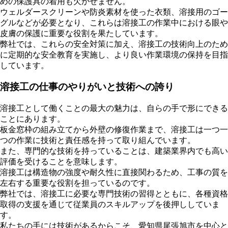
めの保護具の着用も欠かせません。
ウェルダースクリーンや防炎素材を使った衣類、溶接用のゴー
グルなどが必要となり、これらは溶接工の作業中における眼や
皮膚の保護に重要な役割を果たしています。
弊社では、これらの安全対策に加え、溶接工の技術向上のため
に定期的な安全教育を実施し、より良い作業環境の保持を目指
しています。
溶接工の仕事のやりがいと技術への誇り
溶接工として働くことの最大の魅力は、自らの手で形にできる
ことにあります。
板金窓枠の組み立てから外壁の修復作業まで、溶接工は一つ一
つの作業に技術と責任感を持って取り組んでいます。
また、専門的な技術を持っていることは、建築業界内でも高い
評価を受けることを意味します。
溶接工は構造物の強度や耐久性に直接関わるため、工事の質を
左右する重要な役割を担っているのです。
弊社では、溶接工に必要な専門技術の習得とともに、各種資格
取得の支援を通じて従業員のスキルアップを後押ししていま
す。
私たちの手には技術があるからこそ、愛知県尾張旭市を中心と