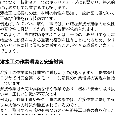
けでなく、技術者としてのキャリアアップにも繋がり、将来的
には独立して起業する道も拓けます。
溶接工に必要なのは、材料の特性を熟知し、設計図に基づいて
正確な溶接を行う技術力です。
例えば、ALCパネル取付工事では、正確な溶接が建物の耐久性
や安全性に直結するため、高い技術が求められます。
このように、専門技術を学ぶことは、一つの工程だけでなく建
物全体に影響を与える重要な役割を担うことになるため、やり
がいとともに社会貢献を実感することができる職業だと言える
でしょう。
溶接工の作業環境と安全対策
溶接工の作業環境は非常に厳しいものがありますが、株式会社
ヨツヤでは安全第一をモットーに最良の作業環境の実現を目指
しています。
溶接作業は火花や高熱を伴う作業であり、機材の安全な取り扱
いや、正しい知識が不可欠です。
例えば、外壁工事や板金工事の現場では、溶接作業に際して火
災や火傷への対策が徹底されているのです。
また、飛散する火花や有害なガスから溶接工自身の身を守るた