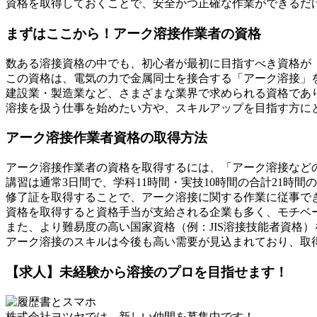
資格を取得しておくことで、安全かつ正確な作業ができるだ
まずはここから！アーク溶接作業者の資格
数ある溶接資格の中でも、初心者が最初に目指すべき資格が
この資格は、電気の力で金属同士を接合する「アーク溶接」
建設業・製造業など、さまざまな業界で求められる資格であ
溶接を扱う仕事を始めたい方や、スキルアップを目指す方に
アーク溶接作業者資格の取得方法
アーク溶接作業者の資格を取得するには、「アーク溶接など
講習は通常3日間で、学科11時間・実技10時間の合計21時間
修了証を取得することで、アーク溶接に関する作業に従事で
資格を取得すると資格手当が支給される企業も多く、モチベ
また、より難易度の高い国家資格（例：JIS溶接技能者資格
アーク溶接のスキルは今後も高い需要が見込まれており、取
【求人】未経験から溶接のプロを目指せます！
株式会社ヨツヤでは、新しい仲間を募集中です！